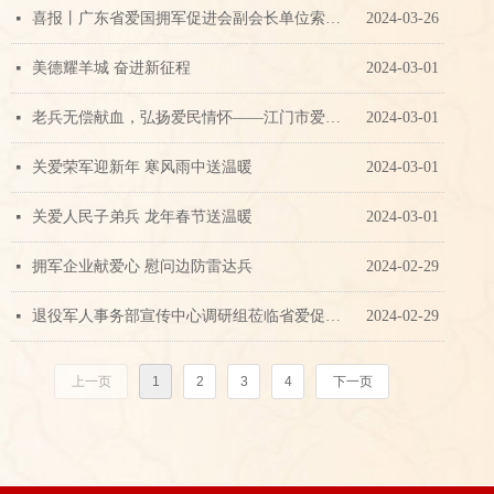
喜报丨广东省爱国拥军促进会副会长单位索菲亚SOFIER厨电荣膺广东放心消费品牌和优质企业名录30强双项殊荣
2024-03-26
넷
美德耀羊城 奋进新征程
2024-03-01
넷
老兵无偿献血，弘扬爱民情怀——江门市爱促会组织老兵爱心献血活动
2024-03-01
넷
关爱荣军迎新年 寒风雨中送温暖
2024-03-01
넷
关爱人民子弟兵 龙年春节送温暖
2024-03-01
넷
拥军企业献爱心 慰问边防雷达兵
2024-02-29
넷
退役军人事务部宣传中心调研组莅临省爱促会副会长单位调研工作
2024-02-29
넷
上一页
1
2
3
4
下一页