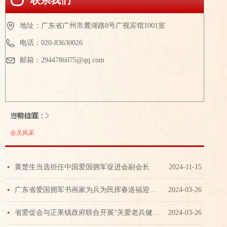
联系我们
地址：
广东省广州市麓湖路8号广视宾馆1001室
电话：
020-83630026
邮箱：
2944786075@qq.com
当前位置：
网站首页
ꄲ
会员风采
黄楚生当选担任中国爱国拥军促进会副会长
2024-11-15
넷
广东省爱国拥军书画家为兵为民挥春送福迎新岁
2024-03-26
넷
省爱促会与正果镇政府联合开展“关爱老兵健康义诊”慰问活动
2024-03-26
넷