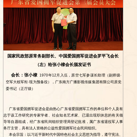
国家民政部原常务副部长、中国爱国拥军促进会罗平飞会长
（左）给张小棣会长颁发证书
会长：张小棣
1970年12月入伍，原空七军参谋长助理（副师级·
空军大校军衔·现为预备役），广东南方广播影视传媒集团有限公司原党
委书记（正厅级）
广东省爱国拥军促进会是由热心广东省爱国拥军工作的单位和个人及有
志于该工作研究的专家学者、社会知名艺术家、已退出现职休息的有关领
导等自愿组成，经广东省民间组织管理局登记批准，属广东省退役军人事
务厅主管，具有法人资格的公益性爱国拥军社会民间组织。
本会宗旨：以习近平新时代中国特色社会主义思想为指导，遵守宪法、